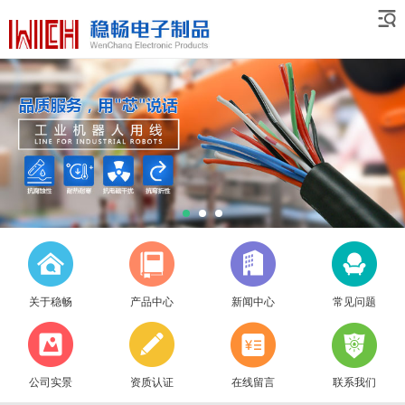
关于稳畅
产品中心
新闻中心
常见问题
公司实景
资质认证
在线留言
联系我们