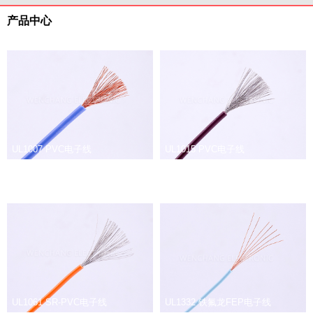
产品中心
UL1007 PVC电子线
UL1015 PVC电子线
UL1061 SR-PVC电子线
UL1332 铁氟龙FEP电子线