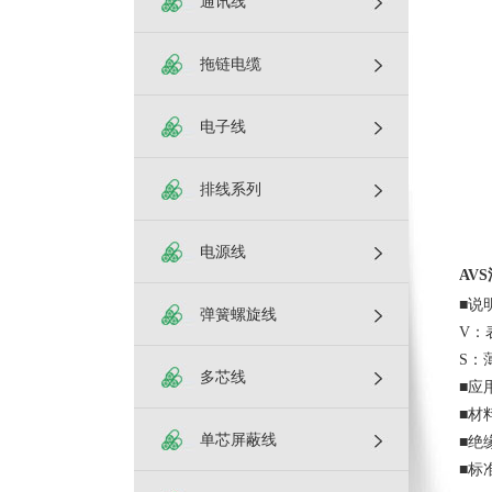
通讯线
拖链电缆
电子线
排线系列
电源线
AV
■说
弹簧螺旋线
V：
S：
多芯线
■应
■材
单芯屏蔽线
■绝
■标