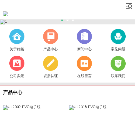
关于稳畅
产品中心
新闻中心
常见问题
公司实景
资质认证
在线留言
联系我们
产品中心
UL1007 PVC电子线
UL1015 PVC电子线